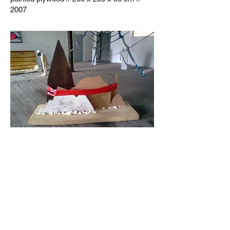
2007
Graf č. 1 // Graph no. 1
mixed media // 150 x 80 x 120 cm //
2010